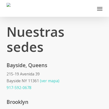
Skip
Menu
to
main
content
Nuestras
sedes
Bayside, Queens
215-19 Avenida 39
Bayside NY 11361
(ver mapa)
917-592-0678
Brooklyn