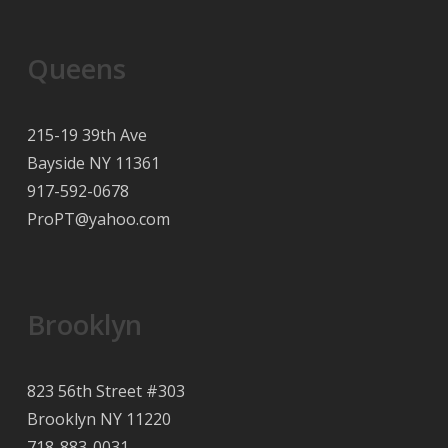
Queens
215-19 39th Ave
Bayside NY 11361
917-592-0678
ProPT@yahoo.com
Brooklyn
823 56th Street #303
Brooklyn NY 11220
718-883-0031